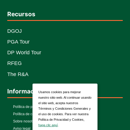
Recursos
DGOJ
PGA Tour
DP World Tour
RFEG
The R&A
Información
Usamos cookies para mejorar
nuestro sitio web. Al continuar usando
el sitio web, acepta nuestros
Política de privacidad
Términos y Condiciones Generales y
Política de cookies
el uso de cookies. Para ver nuestra
Política de Privacidad y Cookies,
Sobre nosotros
haga clic aquí
.
Aviso legal