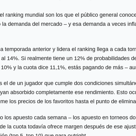
l ranking mundial son los que el público general conoc
mo la demanda del mercado – y esa demanda a veces infla
 temporada anterior y lidera el ranking llega a cada tor
 al 14%. Si realmente tiene un 12% de probabilidades de 
un 10% y la cuota dice 11,1%, estás pagando de más – a
r es el de un jugador que cumple dos condiciones simultán
yan absorbido completamente ese rendimiento. Esto ocu
e los precios de los favoritos hasta el punto de eliminar
 No los apuesto cada semana – los apuesto en torneos do
e la cuota todavía ofrece margen después de ese ajuste.
n (top 5, top 10) que para outright.