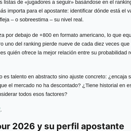
 listas de «jugadores a seguir» basándose en el ranking
más importa para el apostante: identificar dónde está el 
leja – o sobreestima – su nivel real.
otiza por debajo de +800 en formato americano, lo que e
mero uno del ranking pierde nueve de cada diez veces que
es quién ofrece la mejor relación entre su probabilidad 
o es talento en abstracto sino ajuste concreto: ¿encaja
ue el mercado no ha descontado? ¿Tiene historial en es
nsiderar todos esos factores?
f
.
our 2026 y su perfil apostante