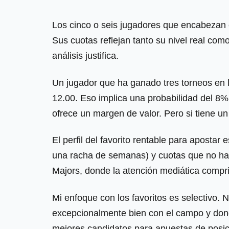
Los cinco o seis jugadores que encabezan e
Sus cuotas reflejan tanto su nivel real co
análisis justifica.
Un jugador que ha ganado tres torneos en la
12.00. Eso implica una probabilidad del 8%
ofrece un margen de valor. Pero si tiene 
El perfil del favorito rentable para aposta
una racha de semanas) y cuotas que no ha
Majors, donde la atención mediática comprim
Mi enfoque con los favoritos es selectivo.
excepcionalmente bien con el campo y dond
mejores candidatos para apuestas de posició