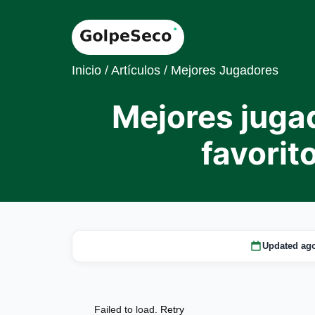
Inicio
/
Artículos
/
Mejores Jugadores
Mejores jugad
favorit
Updated ago
Failed to load.
Retry