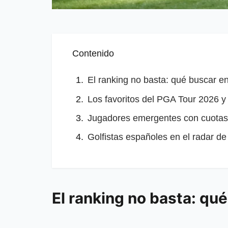
Contenido
El ranking no basta: qué buscar e
Los favoritos del PGA Tour 2026 y 
Jugadores emergentes con cuotas 
Golfistas españoles en el radar de
El ranking no basta: qu